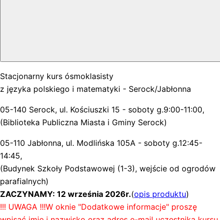
Stacjonarny kurs ósmoklasisty
z języka polskiego i matematyki - Serock/Jabłonna
05-140 Serock, ul. Kościuszki 15 - soboty g.9:00-11:00,
(Biblioteka Publiczna Miasta i Gminy Serock)
05-110 Jabłonna, ul. Modlińska 105A - soboty g.12:45-
14:45,
(Budynek Szkoły Podstawowej (1-3), wejście od ogrodów
parafialnych)
ZACZYNAMY: 12 września 2026r.
(
opis produktu
)
!!! UWAGA !!!
W oknie "Dodatkowe informacje" proszę
wpisać imię i nazwisko oraz adres e-mail uczestnika kursu.